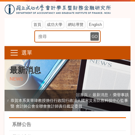
首頁
成功大學
網站導覽
English
搜尋關鍵字
GO
選單
最新消息
NEWS
回首頁
最新消息
榮譽事蹟
恭賀本系黃華瑋教授擔任行政院行政法人國家災害防救科技中心監事
暨 會計師公會全聯會會計師責任鑑定委員
系辦公告