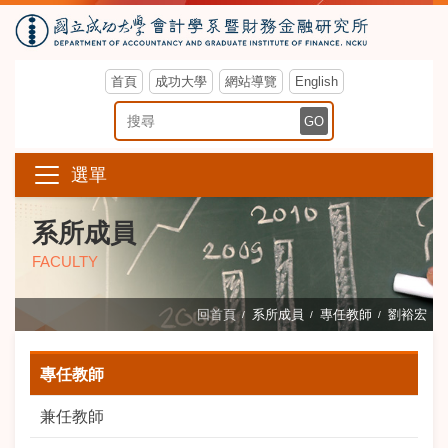
首頁
成功大學
網站導覽
English
搜尋關鍵字
GO
選單
系所成員
FACULTY
回首頁
系所成員
專任教師
劉裕宏
專任教師
兼任教師