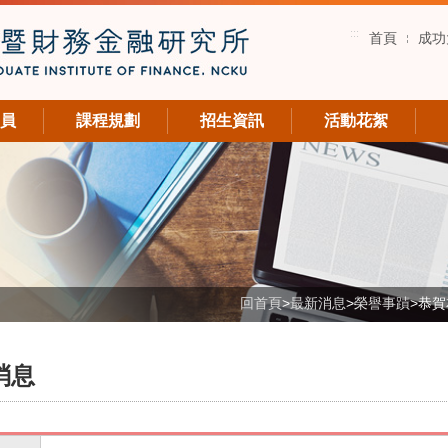
:::
首頁
成功
員
課程規劃
招生資訊
活動花絮
回首頁
>
最新消息
>
榮譽事蹟
>
恭賀
消息