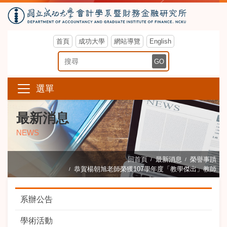
首頁
成功大學
網站導覽
English
搜尋關鍵字
GO
選單
最新消息
NEWS
回首頁
最新消息
榮譽事蹟
恭賀楊朝旭老師榮獲107學年度「教學傑出」教師
系辦公告
學術活動