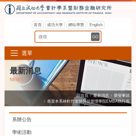
首頁
成功大學
網站導覽
English
搜尋關鍵字
GO
選單
最新消息
NEWS
回首頁
最新消息
榮譽事蹟
恭賀本系林軒竹老師升任管理學院EMBA執行長
系辦公告
學術活動