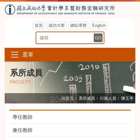
首頁
成功大學
網站導覽
English
搜尋關鍵字
GO
選單
系所成員
FACULTY
回首頁
系所成員
行政人員
陳玉亭
專任教師
兼任教師