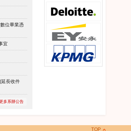
理數位畢業憑
事宜
(延長收件
更多系辦公告
TOP