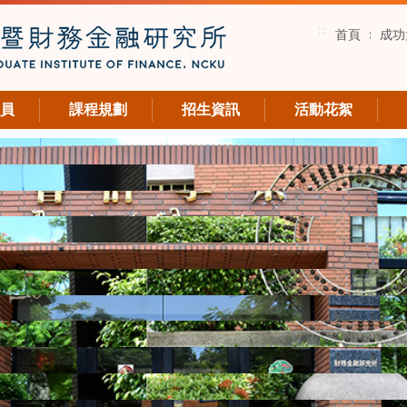
:::
首頁
成功
員
課程規劃
招生資訊
活動花絮