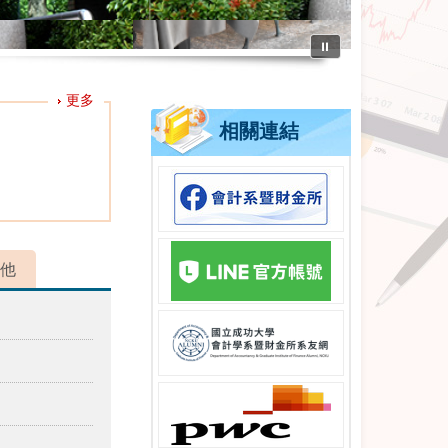
⏸
更多
相關連結
他