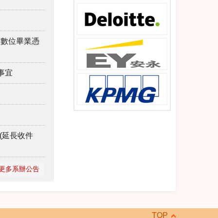
理數位畢業憑
事宜
(延長收件
更多系辦公告
TOP