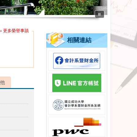
⏸
更多榮譽事蹟
相關連結
他