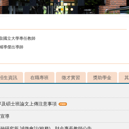
錄取國立大學專任教師
校輔導傑出導師
招生資訊
在職專班
徵才實習
獎助學金
其
程序及碩士班論文上傳注意事項
全宣導
融研究所 誠徵會計(稅務)、財金專長教師公告