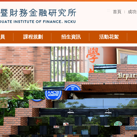
:::
首頁
成功
員
課程規劃
招生資訊
活動花絮