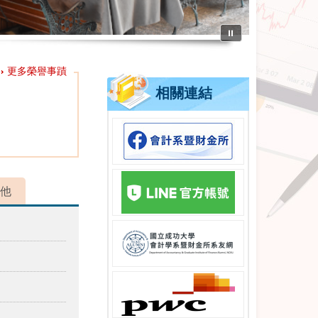
⏸
更多榮譽事蹟
相關連結
他