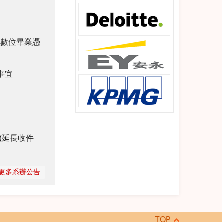
理數位畢業憑
事宜
(延長收件
更多系辦公告
TOP