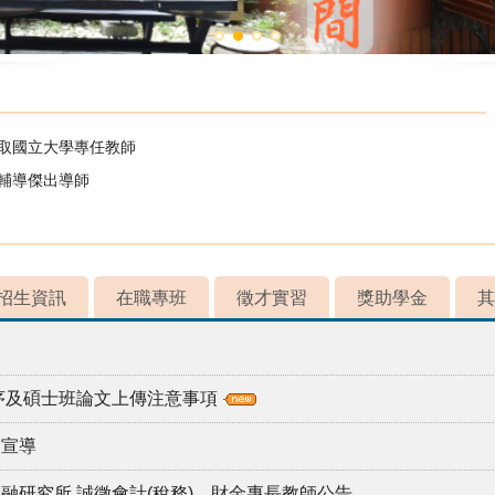
錄取國立大學專任教師
校輔導傑出導師
招生資訊
在職專班
徵才實習
獎助學金
其
程序及碩士班論文上傳注意事項
全宣導
融研究所 誠徵會計(稅務)、財金專長教師公告