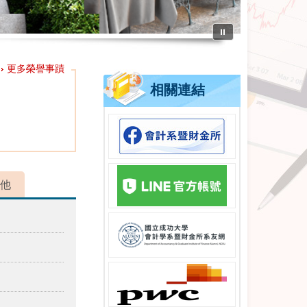
⏸
更多榮譽事蹟
相關連結
他