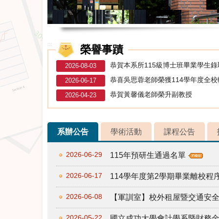
:::
榮譽事蹟
恭賀本系所115級博士班畢業學生
2026-08-03
恭喜吳思蓉老師榮獲114學年度全
2026-06-17
恭賀黃馨儀老師榮升副教授
2026-04-23
系辦公告
學術活動
課程公告
2026-06-29
115年預研生通過名單
2026-06-17
114學年度第2學期畢業離校
2026-06-08
【軍訓室】校外租屋暨交通安
2026-05-22
國立成功大學會計學系暨財務金