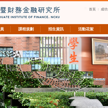
:::
首頁
成功
員
課程規劃
招生資訊
活動花絮