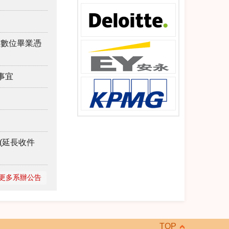
理數位畢業憑
事宜
(延長收件
更多系辦公告
TOP