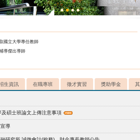
錄取國立大學專任教師
校輔導傑出導師
招生資訊
在職專班
徵才實習
獎助學金
其
程序及碩士班論文上傳注意事項
全宣導
融研究所 誠徵會計(稅務)、財金專長教師公告