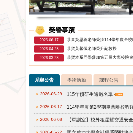
:::
榮譽事蹟
恭喜吳思蓉老師榮獲114學年度全
2026-06-17
恭賀黃馨儀老師榮升副教授
2026-04-23
恭賀本系同學參加第五屆大專校院
2026-03-23
系辦公告
學術活動
課程公告
2026-06-29
115年預研生通過名單
2026-06-17
114學年度第2學期畢業離校
2026-06-08
【軍訓室】校外租屋暨交通安
2026-05-22
國立成功大學會計學系暨財務金