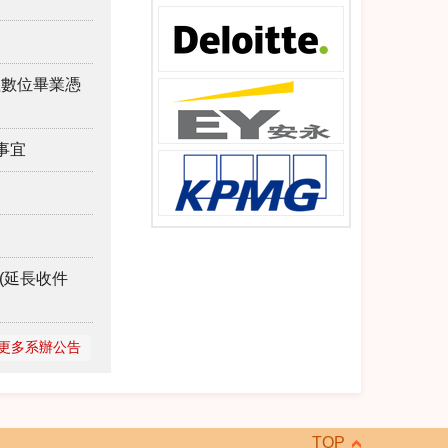
理數位畢業憑
事宜
(延長收件
更多系辦公告
TOP