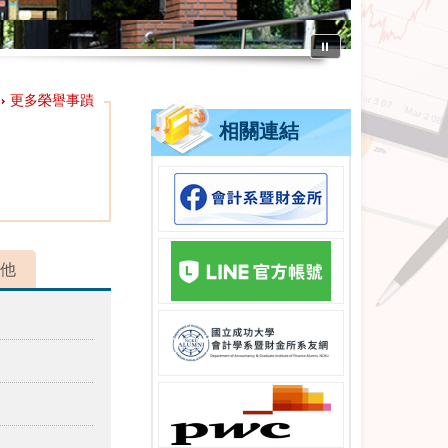
⏸
更多榮譽事蹟
相關連結
他