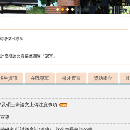
校輔導傑出導師
會計盃辯論比賽榮獲團隊「冠軍」
招生資訊
在職專班
徵才實習
獎助學金
其
程序及碩士班論文上傳注意事項
全宣導
融研究所 誠徵會計(稅務)、財金專長教師公告