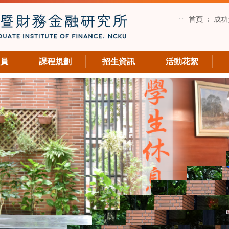
:::
首頁
成功
員
課程規劃
招生資訊
活動花絮