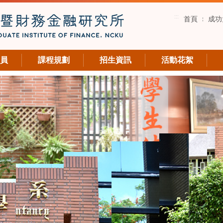
:::
首頁
成功
員
課程規劃
招生資訊
活動花絮