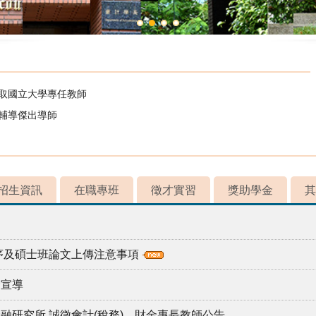
錄取國立大學專任教師
校輔導傑出導師
招生資訊
在職專班
徵才實習
獎助學金
其
程序及碩士班論文上傳注意事項
全宣導
融研究所 誠徵會計(稅務)、財金專長教師公告