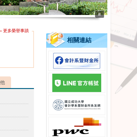
⏸
更多榮譽事蹟
相關連結
他