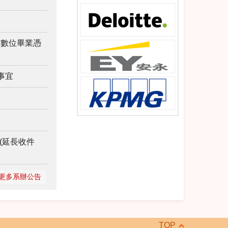
理數位畢業憑
事宜
(延長收件
更多系辦公告
TOP