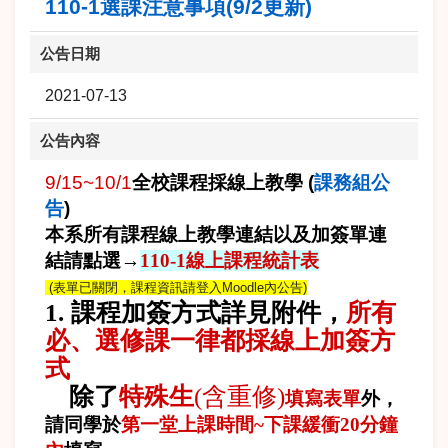
110-1選課注意事項(9/2更新)
公告日期
2021-07-13
公告內容
9/15~10/1
全校課程採線上教學
(
課務組公
告
)
本系所有課程線上教學連結以及加簽單連
結請點選→
110-1線上課程統計表
(表單已關閉，課程資訊請登入Moodle內公告)
1.
課程加簽方式詳見附件，
所有
必、選修課一律都採線上加簽方
式
除了
特殊生
(含重修)
填寫表單
外，
請同學於
第一堂上課時間~下課緩衝20分鐘