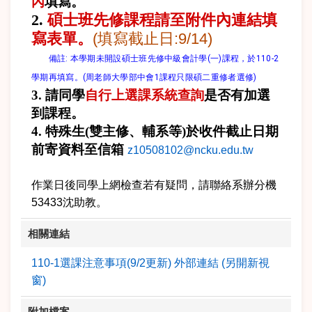
內
填寫
。
碩士班先修課程請至附件內連結填
2.
寫表單。
(填寫截止日:9/14)
　　備註: 本學期未開設碩士班先修中級會計學(一)課程，於110-2
學期再填寫。(周老師大學部中會1課程只限碩二重修者選修)
3.
請同學
自行上選課系統查詢
是否有加選
到課程。
4. 特殊生(雙主修、輔系等)於收件截止日期
前寄資料至信箱
z10508102@ncku.edu.tw
作業日後同學上網檢查若有疑問，請聯絡系辦分機
53433沈助教。
相關連結
110-1選課注意事項(9/2更新) 外部連結 (另開新視
窗)
附加檔案