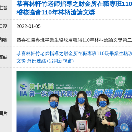
恭喜林軒竹老師指導之財金所在職專班11
主旨
稽核協會110年林柄滄論文獎
日期
2022-01-05
內容
恭喜在職專班畢業生駱玫君獲得110年林柄滄論文獎第
恭喜林軒竹老師指導之財金所在職專班110級畢業生駱
連結
文獎 外部連結 (另開新視窗)
圖片