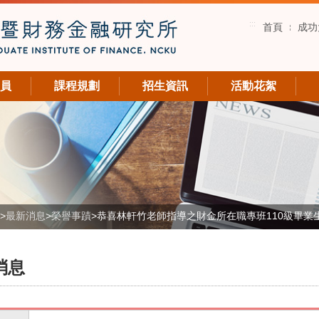
:::
首頁
成功
員
課程規劃
招生資訊
活動花絮
>
最新消息
>
榮譽事蹟
>
恭喜林軒竹老師指導之財金所在職專班110級畢業
消息