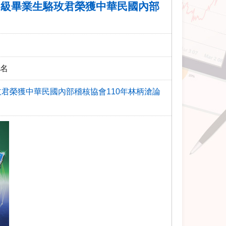
0級畢業生駱玫君榮獲中華民國內部
二名
玫君榮獲中華民國內部稽核協會110年林柄滄論