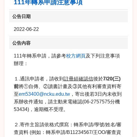
111年轉系申請注意事項
公告日期
2022-06-22
公告內容
111年轉系申請，請參考
校方網頁
及下列注意事項
辦理：
１.通訊申請者，請收到
註冊組確認信
後於
7/20(三)
前
將①自傳、②讀書計畫及③其他有利審查資料寄
至
em53400@ncku.edu.tw
，寄出後若3日內未收到
系辦收件通知，請主動來電確認(06-2757575分機
53434)，逾期概不受理。
２.寄件主旨請依格式撰寫：轉系申請/學號/姓名/審
查資料 (例如：轉系申請/B11234567/王OO/審查資