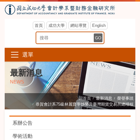
首頁
成功大學
網站導覽
English
搜尋關鍵字
GO
選單
最新消息
NEWS
回首頁
最新消息
榮譽事蹟
恭賀會計系75級林麗寶學姊榮升臺灣期貨交易所總稽核
系辦公告
學術活動