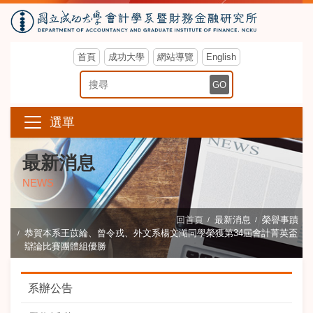
首頁
成功大學
網站導覽
English
搜尋關鍵字
GO
選單
最新消息
NEWS
回首頁
最新消息
榮譽事蹟
恭賀本系王苡綸、曾令戎、外文系楊文澔同學榮獲第34屆會計菁英盃
辯論比賽團體組優勝
系辦公告