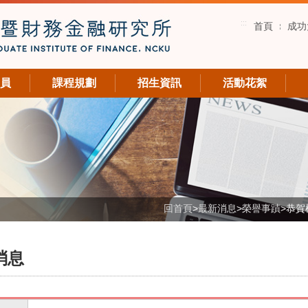
:::
首頁
成功
員
課程規劃
招生資訊
活動花絮
回首頁
>
最新消息
>
榮譽事蹟
>
恭賀
消息