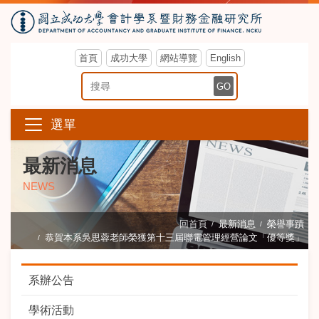
首頁
成功大學
網站導覽
English
搜尋關鍵字
GO
選單
最新消息
NEWS
回首頁
最新消息
榮譽事蹟
恭賀本系吳思蓉老師榮獲第十三屆聯電管理經營論文「優等獎」
系辦公告
學術活動