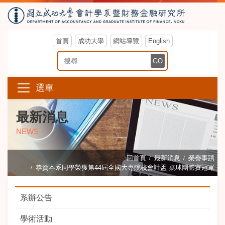
首頁
成功大學
網站導覽
English
搜尋關鍵字
GO
選單
最新消息
NEWS
回首頁
最新消息
榮譽事蹟
恭賀本系同學榮獲第44屆全國大專院校會計盃-桌球團體賽冠軍
系辦公告
學術活動