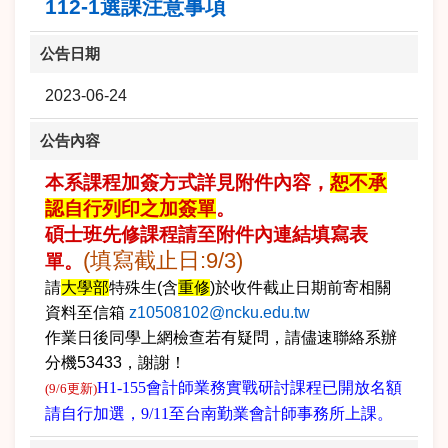
112-1選課注意事項
公告日期
2023-06-24
公告內容
本系課程加簽方式詳見附件內容，
恕不承
認自行列印之加簽單
。
碩士班先修課程請至附件內連結填寫表
(填寫截止日:9/3)
單。
請
大學部
特殊生(含
重修
)於收件截止日期前寄相關
資料至信箱
z10508102@ncku.edu.tw
作業日後同學上網檢查若有疑問，請儘速聯絡系辦
分機
53433
，謝謝！
H1-155會計師業務實戰研討課程已開放名額
(9/6更新)
請自行加選，9/11至台南勤業會計師事務所上課。