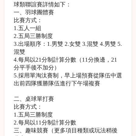
球類聯誼賽詳情如下：
一、羽球團體賽
比賽方式：
1.五人一組
2.五局三勝制度
3.出場順序：1.男雙 2.女雙 3.混雙 4.男雙 5.
混雙
4.每局以21分制計算分數（11分換邊，21
分平手後不加分）
5.採用單淘汰賽制，早上場預賽從隊伍中選
出前四隊獲勝隊伍進行下午場複賽
二、桌球單打賽
比賽方式：
1.五局三勝制度
2.每局以11分制計算分數
三、趣味競賽（更多項目種類或玩法稍後