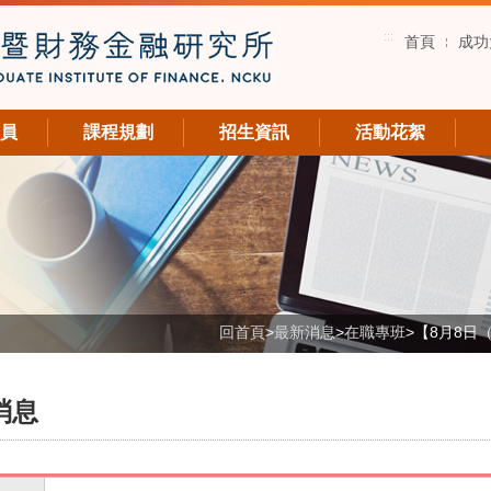
:::
首頁
成功
員
課程規劃
招生資訊
活動花絮
回首頁
>
最新消息
>
在職專班
>
【8月8日
消息