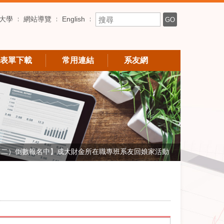
搜尋關鍵字
大學
網站導覽
English
GO
表單下載
常用連結
系友網
（二）倒數報名中】成大財金所在職專班系友回娘家活動