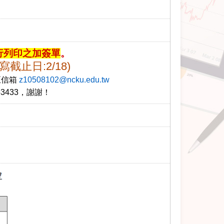
行列印之加簽單
。
寫截止日:2/18)
至信箱
z10508102@ncku.edu.tw
53433
，謝謝！