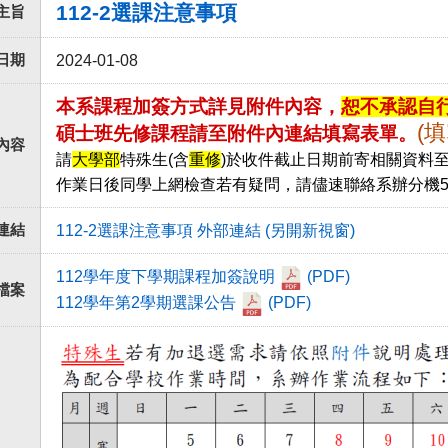
112-2選課注意事項
主旨
日期
2024-01-08
本系課程加簽方式詳見附件內容，
恕不承認自
(填
碩士班先修課程請至附件內連結填寫表單。
內容
請
大學部
特殊生(含
重修
)於收件截止日期前寄相關資料
作業日後同學上網檢查若有疑問，請儘速聯絡系辦分機
連結
112-2選課注意事項 外部連結 (另開新視窗)
112學年度下學期課程加簽說明
(PDF)
檔案
112學年第2學期選課公告
(PDF)