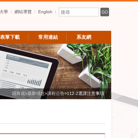
搜尋關鍵字
大學
網站導覽
English
GO
表單下載
常用連結
系友網
回首頁
>
最新消息
>
課程公告
>
112-2選課注意事項