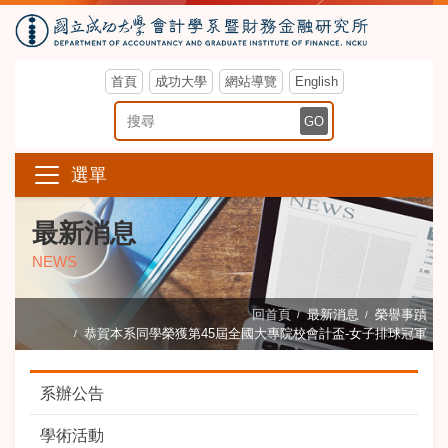
首頁
成功大學
網站導覽
English
搜尋關鍵字
GO
選單
最新消息
NEWS
回首頁
最新消息
榮譽事蹟
恭賀本系同學榮獲第45屆全國大專院校會計盃-女子排球冠軍
系辦公告
學術活動