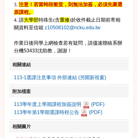
3.
注意！若當時段衝堂，則無法加簽，必須先棄選
原課程。
4.
請
大學部
特殊生(含
重修
)於收件截止日期前寄相
關資料至信箱
z10508102@ncku.edu.tw
作業日後同學上網檢查若有疑問，請儘速聯絡系辦
分機
53433沈助教
，謝謝！
相關連結
113-1選課注意事項 外部連結 (另開新視窗)
附加檔案
113學年度上學期課程加簽說明
(PDF)
113學年第1學期選課時程公告
(PDF)
相關圖片