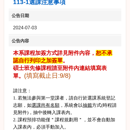
113-1選課注意事項
公告日期
2024-07-03
公告內容
本系課程加簽方式詳見附件內容，
恕不承
認自行列印之加簽單
。
碩士班先修課程請至附件內連結填寫表
(填寫截止日:9/8)
單。
請注意：
1. 若無法參與第一堂課者，請自行於選課系統登記
志願， 如
選課尚有名額
，系統會以
抽籤
方式(時程請
見附件)，抽中後轉入課表內。
2. 課程預排功能僅＂課程規劃用＂，並不會自動加
入課表內，必須手動加入。