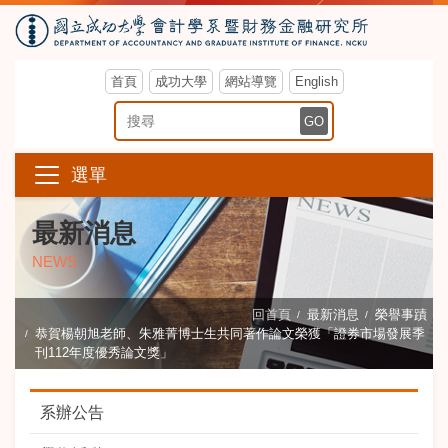
首頁
成功大學
網站導覽
English
搜尋關鍵字
GO
選單
最新消息
NEWS
回首頁
最新消息
榮譽事蹟
恭賀楊朝旭老師、朱雅菁博士生共同著作論文榮獲「證券市場發展季
刊112年度優秀論文獎」
系辦公告