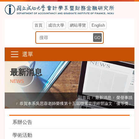
首頁
成功大學
網站導覽
English
搜尋關鍵字
GO
選單
最新消息
NEWS
回首頁
最新消息
榮譽事蹟
恭賀本系吳思蓉老師榮獲第十五屆聯電管理經營論文「優等獎」
系辦公告
學術活動