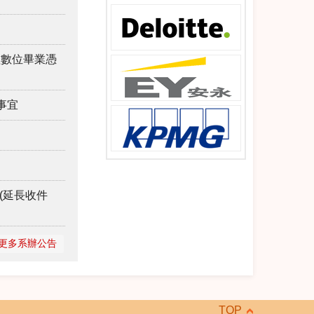
理數位畢業憑
事宜
(延長收件
更多系辦公告
TOP