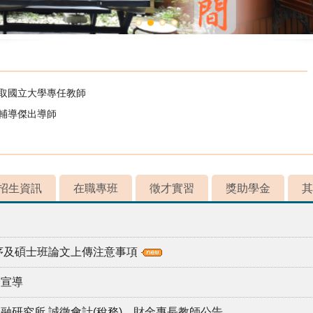
錄取國立大學專任教師
校輔導傑出導師
招生資訊
在職專班
徵才實習
獎助學金
其
程序及碩士班論文上傳注意事項
全宣導
融研究所 誠徵會計(稅務)、財金專長教師公告