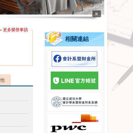
⏸
更多榮譽事蹟
相關連結
他