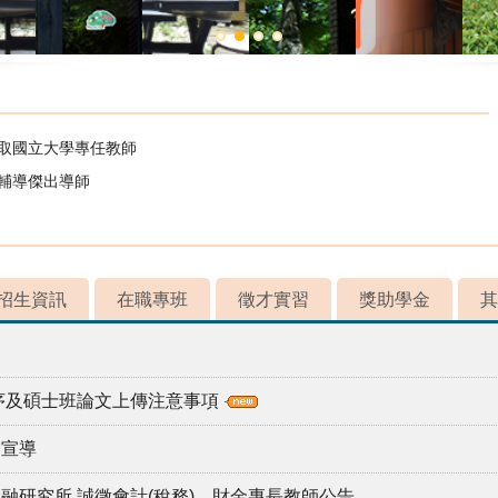
錄取國立大學專任教師
校輔導傑出導師
招生資訊
在職專班
徵才實習
獎助學金
其
程序及碩士班論文上傳注意事項
全宣導
融研究所 誠徵會計(稅務)、財金專長教師公告