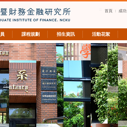
:::
首頁
成功
員
課程規劃
招生資訊
活動花絮