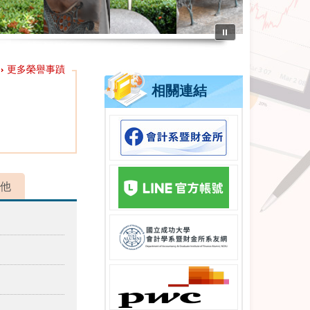
⏸
更多榮譽事蹟
相關連結
他