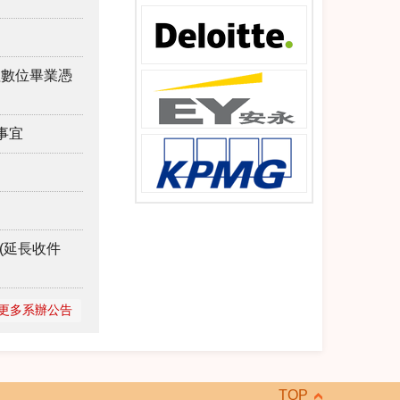
理數位畢業憑
事宜
(延長收件
更多系辦公告
TOP