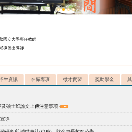
錄取國立大學專任教師
校輔導傑出導師
招生資訊
在職專班
徵才實習
獎助學金
其
程序及碩士班論文上傳注意事項
全宣導
融研究所 誠徵會計(稅務)、財金專長教師公告