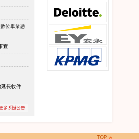
理數位畢業憑
事宜
(延長收件
更多系辦公告
TOP