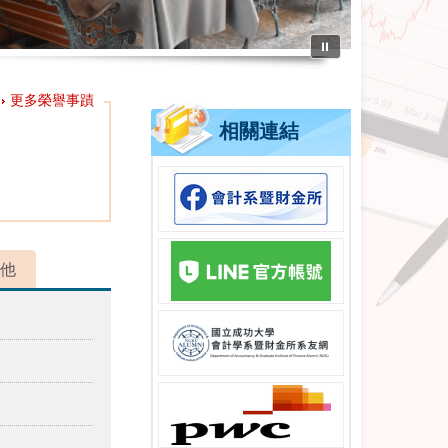
⏸
更多榮譽事蹟
相關連結
他