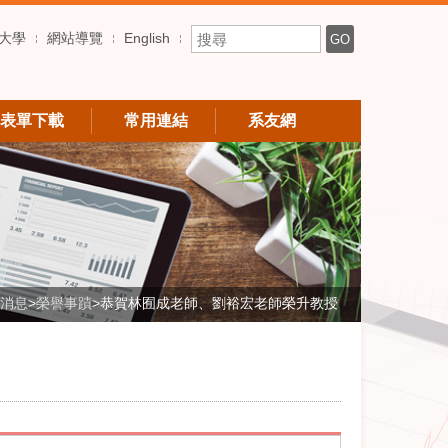
搜尋關鍵字
大學
網站導覽
English
GO
表單下載
常用連結
系友網
消息
>
榮譽事蹟
>
恭賀林囿成老師、劉裕宏老師榮升教授