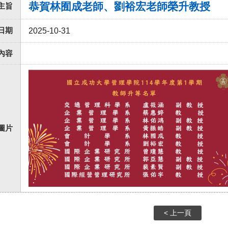
恭賀林囿成老師、劉裕宏老師榮升教授
主旨
日期
2025-10-31
內容
圖片
< 上一頁