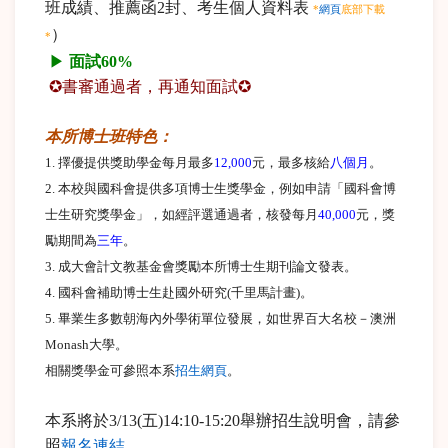
班成績、推薦函2封、考生個人資料表
*
網頁
底部下載
）
*
▶
面試60%
✪書審通過者，再通知面試✪
本所博士班特色：
1. 擇優提供獎助學金每月最多
12,000
元，最多核給
八個月
。
2. 本校與國科會提供多項博士生獎學金，例如申請「國科會博
士生研究獎學金」，如經評選通過者，核發每月
40,000
元，獎
勵期間為
三年
。
3. 成大會計文教基金會獎勵本所博士生期刊論文發表。
4. 國科會補助博士生赴國外研究(千里馬計畫)。
5. 畢業生多數朝海內外學術單位發展，如世界百大名校－澳洲
Monash大學。
相關獎學金可參照本系
招生網頁
。
本系將於3/13(五)14:10-15:20舉辦招生說明會，請參
照
報名連結