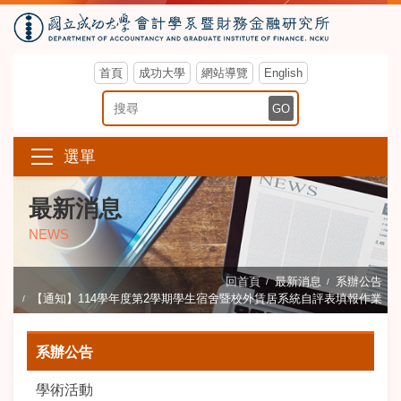
首頁
成功大學
網站導覽
English
搜尋關鍵字
GO
選單
最新消息
NEWS
回首頁
最新消息
系辦公告
【通知】114學年度第2學期學生宿舍暨校外賃居系統自評表填報作業
系辦公告
學術活動