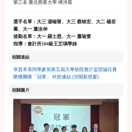
第三名 臺北商業大學 傅沛晨
選手名單：大三 湯喻甯、大三 蔡竣宏、大二 楊若
蕎、大一 蕭泳伸
後勤名單：大一 羅士恩、大一 蕭瑜萱
指導：會計所104級王芷璘學姊
相關連結
恭賀本系同學參加第五屆大專校院會計盃辯論比賽
榮獲團隊「冠軍」 外部連結 (另開新視窗)
相關圖片