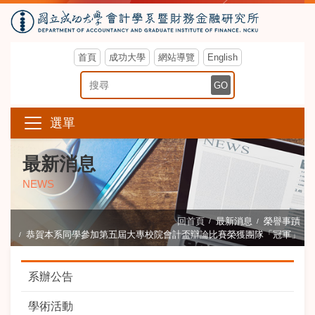
首頁
成功大學
網站導覽
English
搜尋關鍵字
GO
選單
最新消息
NEWS
回首頁
最新消息
榮譽事蹟
恭賀本系同學參加第五屆大專校院會計盃辯論比賽榮獲團隊「冠軍」
系辦公告
學術活動