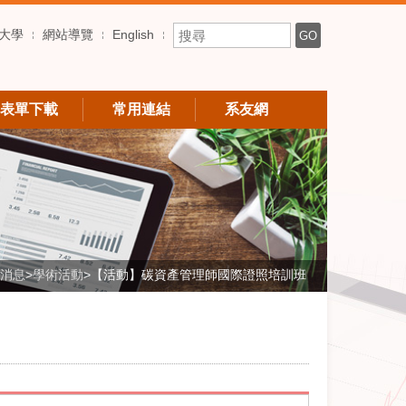
搜尋關鍵字
大學
網站導覽
English
GO
表單下載
常用連結
系友網
消息
>
學術活動
>
【活動】碳資產管理師國際證照培訓班