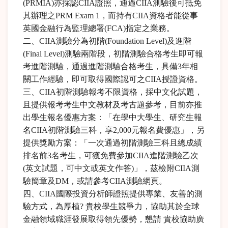
(PRMIA)亦採認CIIA證照，通過CIIA測驗後可抵免
其辦理之PRM Exam 1，而持有CIIA資格者能從事
英國金融行為監理總署(FCA)指定之業務。
二、CIIA測驗分為初階(Foundation Level)及進階
(Final Level)測驗兩階段，初階測驗合格考生即可報
考進階測驗，通過進階測驗合格考生，具備3年相
關工作經驗，即可取得國際認可之CIIA授證資格。
三、CIIA初階測驗報考不限資格，採中文化試題，
且提供報考考生中文教材及考古題參考，目前亦推
出學生報名優惠方案：「在學中大學生、研究生報
名CIIA初階測驗三科，享2,000元報名費優惠」，另
提供獎勵方案：「一次通過初階測驗三科且總成績
排名前3名考生，可獲免費參加CIIA進階測驗乙次
(英文試題，可中文或英文作答)」，茲檢附CIIA測
驗簡章及DM，或請參考CIIA測驗網頁。
四、CIIA國際投資分析師證照提供專業、友善的測
驗方式，為厚植? 貴校學生競爭力，協助其於全球
金融領域職涯發展取得領先優勢，懇請 貴校協助廣