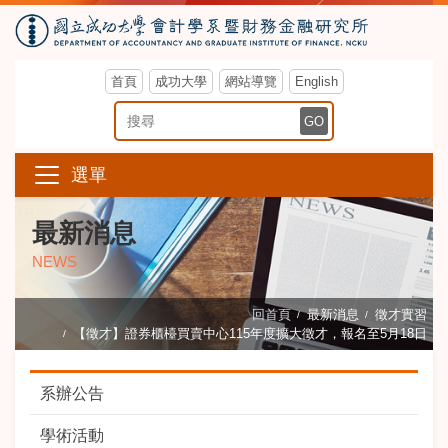
首頁
成功大學
網站導覽
English
搜尋關鍵字
GO
選單
最新消息
NEWS
回首頁
最新消息
徵才實習
【徵才】證券櫃檯買賣中心115年度擴大徵才，報名至5月18日
系辦公告
學術活動