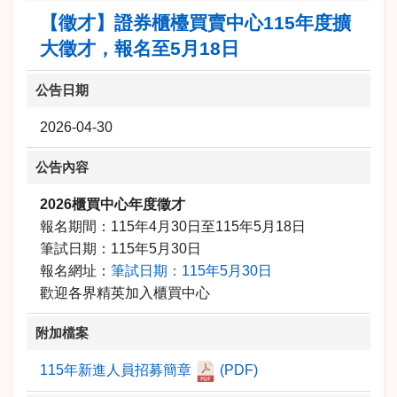
【徵才】證券櫃檯買賣中心115年度擴
大徵才，報名至5月18日
公告日期
2026-04-30
公告內容
2026
櫃買中心年度徵才
報名期間：
115
年
4
月
30
日至
115
年
5
月
18
日
筆試日期：
115
年
5
月
30
日
報名網址：
筆試日期：115年5月30日
‍歡迎各界精英加入櫃買中心
附加檔案
115年新進人員招募簡章
(PDF)