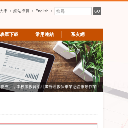
搜尋關鍵字
大學
網站導覽
English
GO
表單下載
常用連結
系友網
證皮夾」，本校依教育部計畫辦理數位畢業憑證推動作業