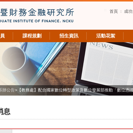
:::
首頁
成功
員
課程規劃
招生資訊
活動花絮
系辦公告
>
【教務處】配合國家數位轉型政策及數位發展部推動「數位憑
消息