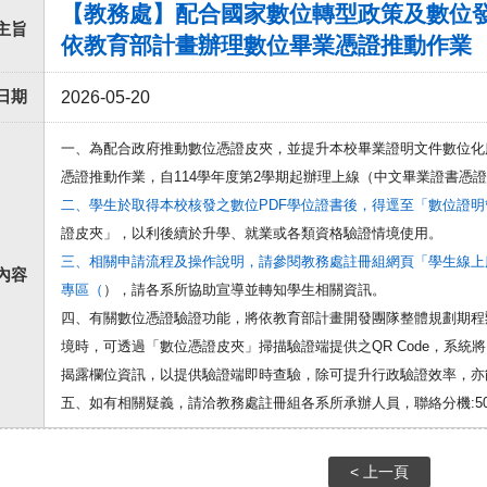
【教務處】配合國家數位轉型政策及數位
主旨
依教育部計畫辦理數位畢業憑證推動作業
日期
2026-05-20
一、為配合政府推動數位憑證皮夾，並提升本校畢業證明文件數位化
憑證推動作業，自114學年度第2學期起辦理上線（中文畢業證書憑證，
二、學生於取得本校核發之數位PDF學位證書後，得逕至「數位證明
證皮夾」，以利後續於升學、就業或各類資格驗證情境使用。
三、相關申請流程及操作說明，請參閱教務處註冊組網頁「學生線上
內容
專區（
），請各系所協助宣導並轉知學生相關資訊。
四、有關數位憑證驗證功能，將依教育部計畫開發團隊整體規劃期程
境時，可透過「數位憑證皮夾」掃描驗證端提供之QR Code，系
揭露欄位資訊，以提供驗證端即時查驗，除可提升行政驗證效率，亦
五、如有相關疑義，請洽教務處註冊組各系所承辦人員，聯絡分機:50128，電子
< 上一頁