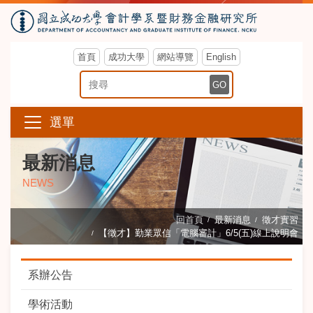
首頁
成功大學
網站導覽
English
搜尋關鍵字
GO
選單
最新消息
NEWS
回首頁
最新消息
徵才實習
【徵才】勤業眾信「電腦審計」6/5(五)線上說明會
系辦公告
學術活動