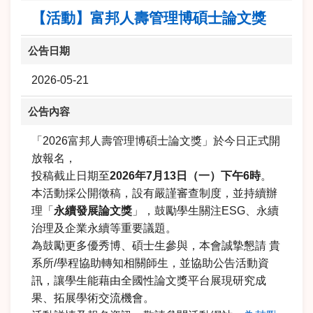
【活動】富邦人壽管理博碩士論文獎
公告日期
2026-05-21
公告內容
「
2026
富邦人壽管理博碩士論文獎」於今日正式開
放報名，
投稿截止日期至
2026
年
7
月
13
日（一）下午
6
時
。
本活動採公開徵稿，設有嚴謹審查制度，並持續辦
理「
永續發展論文
獎
」，鼓勵學生關注
ESG
、永續
治理及企業永續等重要議題。
為鼓勵更多優秀博、碩士生參與，本會誠摯懇請 貴
系所
/
學程協助轉知相關師生，並協助公告活動資
訊，
讓學生能藉由全國性論文獎平台展現研究成
果、拓展學術交流機會。