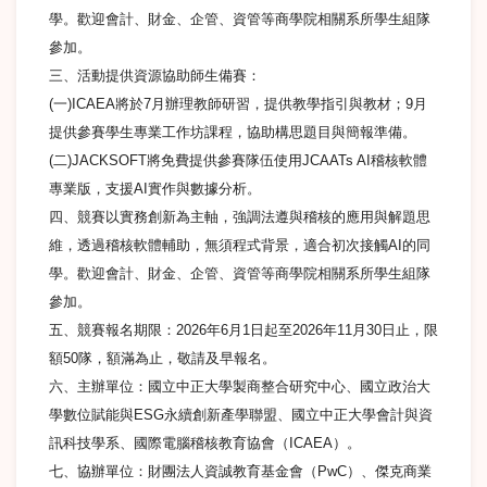
學。歡迎會計、財金、企管、資管等商學院相關系所學生組隊
參加。
三、活動提供資源協助師生備賽：
(一)ICAEA將於7月辦理教師研習，提供教學指引與教材；9月
提供參賽學生專業工作坊課程，協助構思題目與簡報準備。
(二)JACKSOFT將免費提供參賽隊伍使用JCAATs AI稽核軟體
專業版，支援AI實作與數據分析。
四、競賽以實務創新為主軸，強調法遵與稽核的應用與解題思
維，透過稽核軟體輔助，無須程式背景，適合初次接觸AI的同
學。歡迎會計、財金、企管、資管等商學院相關系所學生組隊
參加。
五、競賽報名期限：2026年6月1日起至2026年11月30日止，限
額50隊，額滿為止，敬請及早報名。
六、主辦單位：國立中正大學製商整合研究中心、國立政治大
學數位賦能與ESG永續創新產學聯盟、國立中正大學會計與資
訊科技學系、國際電腦稽核教育協會（ICAEA）。
七、協辦單位：財團法人資誠教育基金會（PwC）、傑克商業