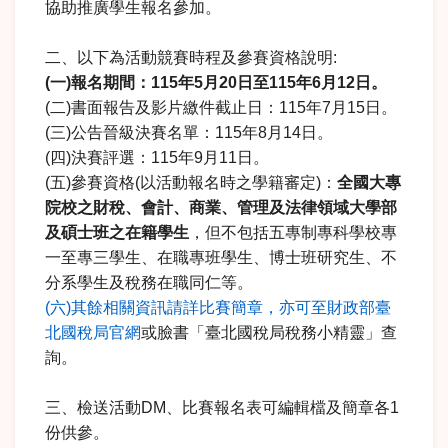
協助推廣學生報名參加。
二、以下為活動競賽時程及參賽資格說明:
(
一)報名期間：115年5月20日至115年6月12日。
(二)書面報告及影片繳件截止日：115年7月15日。
(三)公告晉級決賽名單：115年8月14日。
(四)決賽評選：115年9月11日。
(五)參賽資格(以活動報名時之學籍審定)：
全國大專
院校之財稅、會計、商業、管理及法律領域大學部
及碩士班之在籍學生
，但不包括五專制專科學校專
一至專三學生、在職專班學生、博士班研究生、不
分系學生及稅務在職同仁等。
(六)其餘相關資訊請詳比賽簡章，亦可至財政部臺
北國稅局官網
或臉書「臺北國稅局稅務小精靈」查
詢。
三、檢送活動DM、比賽報名表可編輯檔及簡章各1
份供參。