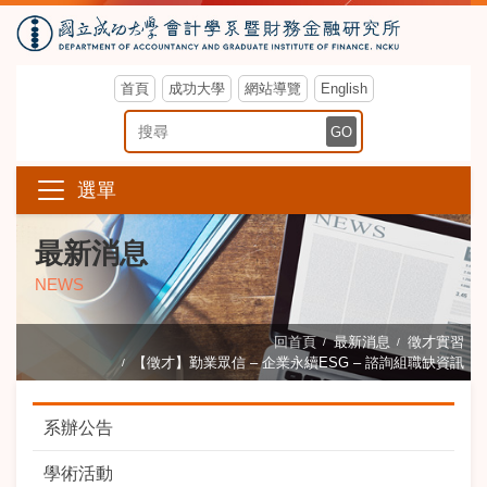
首頁
成功大學
網站導覽
English
搜尋關鍵字
GO
選單
最新消息
NEWS
回首頁
最新消息
徵才實習
【徵才】勤業眾信 – 企業永續ESG – 諮詢組職缺資訊
系辦公告
學術活動