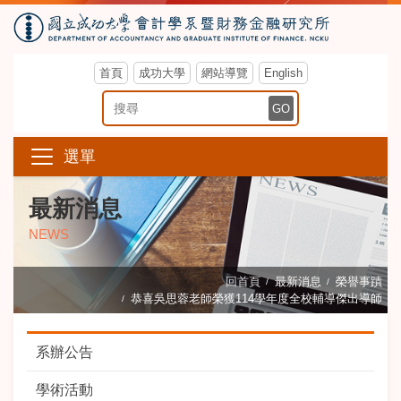
首頁
成功大學
網站導覽
English
搜尋關鍵字
GO
選單
最新消息
NEWS
回首頁
最新消息
榮譽事蹟
恭喜吳思蓉老師榮獲114學年度全校輔導傑出導師
系辦公告
學術活動