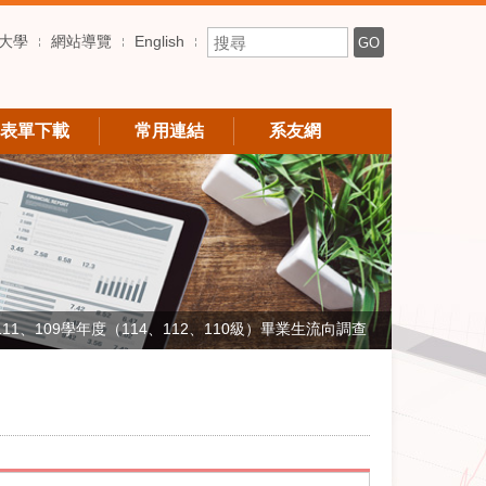
搜尋關鍵字
大學
網站導覽
English
GO
表單下載
常用連結
系友網
111、109學年度（114、112、110級）畢業生流向調查