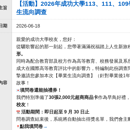
【活動】2026年成功大學113、111、10
主旨
生流向調查
日期
2026-06-18
親愛的成功大學校友，您好：
從驪歌響起的那一刻起，您帶著滿滿祝福踏上人生新旅
形。
同時為配合教育部及校方作為高等教育、
校務發展及系
成大在國際高等教育評比中的影響力，特編制此份調查
摯邀請您參加本次【
畢業生流向調查】（針對畢業後
1
內容
故事！
填問卷還能抽禮券！
我們特別準備了
30
張
2,000
元超商商品卡
作為早鳥好禮
校友
！
活動期間：即日起至
9
月
30
日止
問卷調查結束後，系統將自動抽出得獎名單，我們會主
點我填問卷
→