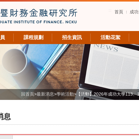
:::
首頁
成功
員
課程規劃
招生資訊
活動花絮
回首頁
>
最新消息
>
學術活動
>
【活動】2026年成功大學113、
消息