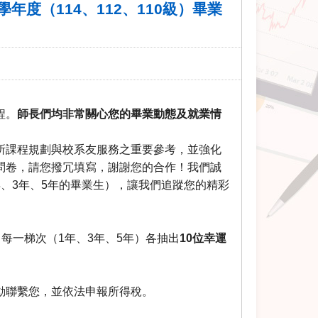
9學年度（114、112、110級）畢業
程。
師長們均
非常關心您的畢業動態及就業情
所課程規劃與校系友服務之重要參考，
並強化
問卷，
請您撥冗填寫，謝謝您的合作！我們誠
年、
3
年、
5
年的畢業生），
讓我們追蹤您的精彩
，
每一梯次（
1
年、
3
年、
5
年）各抽出
10
位幸運
動聯繫您，
並依法申報所得稅。