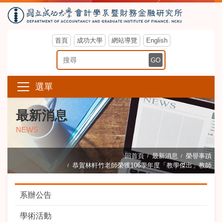
首頁
成功大學
網站導覽
English
搜尋關鍵字
GO
選單
最新消息
NEWS
回首頁
最新消息
榮譽事蹟
恭賀林軒竹老師榮獲106學年度「教學傑出」教師
系辦公告
學術活動