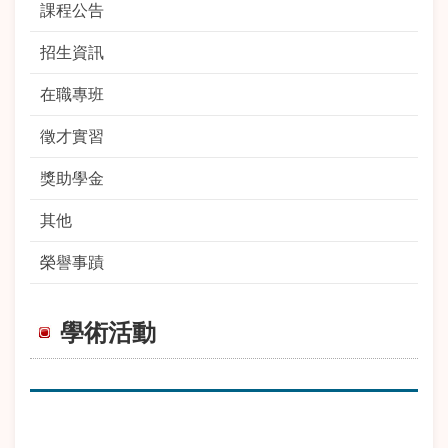
課程公告
招生資訊
在職專班
徵才實習
獎助學金
其他
榮譽事蹟
學術活動
期
標 題