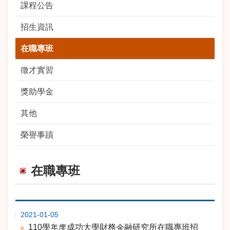
課程公告
招生資訊
在職專班
徵才實習
獎助學金
其他
榮譽事蹟
在職專班
期
標 題
2021-01-05
110學年度成功大學財務金融研究所在職專班招