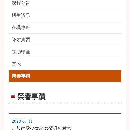
課程公告
招生資訊
在職專班
徵才實習
獎助學金
其他
榮譽事蹟
榮譽事蹟
期
標 題
2023-07-11
恭賀梁少懷老師榮升副教授